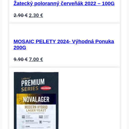
3.00 €.
2.90 €.
Žatecký poloranný červeňák 2022 – 100G
Pôvodná
Aktuálna
2.90
€
2.30
€
cena
cena
bola:
je:
2.90 €.
2.30 €.
MOSAIC PELETY 2024- Výhodná Ponuka
200G
Pôvodná
Aktuálna
9.90
€
7.00
€
cena
cena
bola:
je:
9.90 €.
7.00 €.