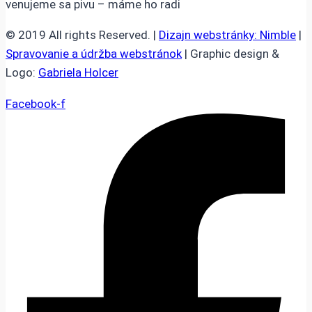
venujeme sa pivu – máme ho radi
© 2019 All rights Reserved. |
Dizajn webstránky: Nimble
|
Spravovanie a údržba webstránok
| Graphic design &
Logo:
Gabriela Holcer
Facebook-f