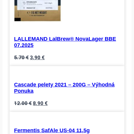
LALLEMAND LalBrew® NovaLager BBE
07.2025
Pôvodná
Aktuálna
5.70
€
3.90
€
cena
cena
bola:
je:
5.70 €.
3.90 €.
Cascade pelety 2021 – 200G – Výhodná
Ponuka
Pôvodná
Aktuálna
12.00
€
8.90
€
cena
cena
bola:
je:
12.00 €.
8.90 €.
Fermentis SafAle US-04 11,5g