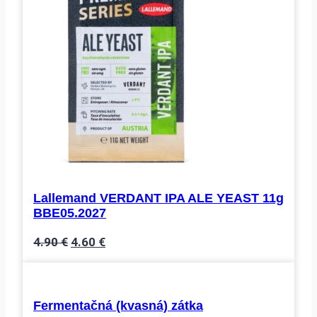
Lallemand VERDANT IPA ALE YEAST 11g
BBE05.2027
Pôvodná
Aktuálna
4.90
€
4.60
€
cena
cena
bola:
je:
4.90 €.
4.60 €.
Fermentačná (kvasná) zátka