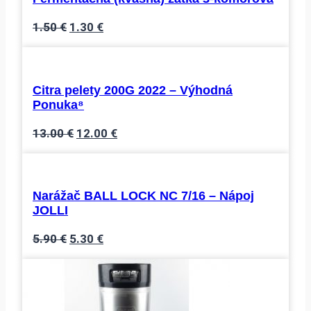
Pôvodná
Aktuálna
1.50
€
1.30
€
cena
cena
bola:
je:
1.50 €.
1.30 €.
Citra pelety 200G 2022 – Výhodná
Ponuka⁸
Pôvodná
Aktuálna
13.00
€
12.00
€
cena
cena
bola:
je:
13.00 €.
12.00 €.
Narážač BALL LOCK NC 7/16 – Nápoj
JOLLI
Pôvodná
Aktuálna
5.90
€
5.30
€
cena
cena
bola:
je:
5.90 €.
5.30 €.