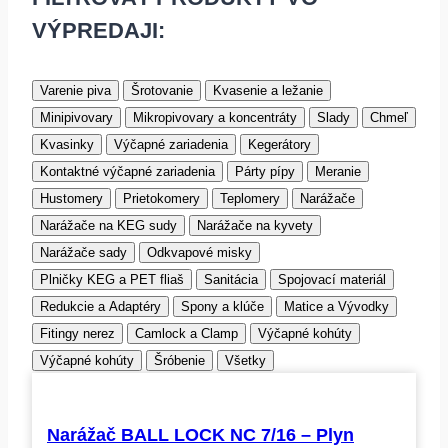
VÝPREDAJI:
Varenie piva
Šrotovanie
Kvasenie a ležanie
Minipivovary
Mikropivovary a koncentráty
Slady
Chmeľ
Kvasinky
Výčapné zariadenia
Kegerátory
Kontaktné výčapné zariadenia
Párty pípy
Meranie
Hustomery
Prietokomery
Teplomery
Narážače
Narážače na KEG sudy
Narážače na kyvety
Narážače sady
Odkvapové misky
Plničky KEG a PET fliaš
Sanitácia
Spojovací materiál
Redukcie a Adaptéry
Spony a klúče
Matice a Vývodky
Fitingy nerez
Camlock a Clamp
Výčapné kohúty
Výčapné kohúty
Šróbenie
Všetky
Narážač BALL LOCK NC 7/16 – Plyn