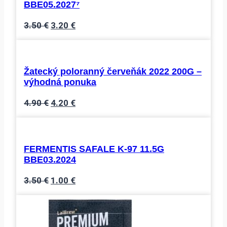
BBE05.2027⁷
Pôvodná
Aktuálna
3.50
€
3.20
€
cena
cena
bola:
je:
3.50 €.
3.20 €.
Žatecký poloranný červeňák 2022 200G –
výhodná ponuka
Pôvodná
Aktuálna
4.90
€
4.20
€
cena
cena
bola:
je:
4.90 €.
4.20 €.
FERMENTIS SAFALE K-97 11.5G
BBE03.2024
Pôvodná
Aktuálna
3.50
€
1.00
€
cena
cena
bola:
je:
3.50 €.
1.00 €.