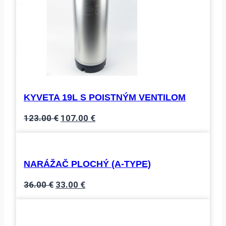
KYVETA 19L S POISTNÝM VENTILOM
Pôvodná
Aktuálna
123.00
€
107.00
€
cena
cena
bola:
je:
123.00 €.
107.00 €.
NARÁŽAČ PLOCHÝ (A-TYPE)
Pôvodná
Aktuálna
36.00
€
33.00
€
cena
cena
bola:
je:
36.00 €.
33.00 €.