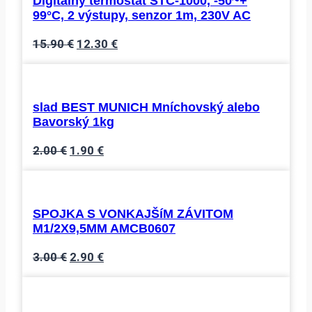
Digitálny termostat STC-1000, -50~+
99°C, 2 výstupy, senzor 1m, 230V AC
Pôvodná
Aktuálna
15.90
€
12.30
€
cena
cena
bola:
je:
15.90 €.
12.30 €.
slad BEST MUNICH Mníchovský alebo
Bavorský 1kg
Pôvodná
Aktuálna
2.00
€
1.90
€
cena
cena
bola:
je:
2.00 €.
1.90 €.
SPOJKA S VONKAJŠíM ZÁVITOM
M1/2X9,5MM AMCB0607
Pôvodná
Aktuálna
3.00
€
2.90
€
cena
cena
bola:
je: