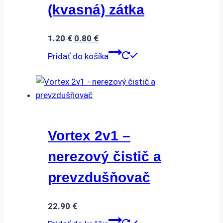
(kvasná) zátka
Pôvodná
Aktuálna
1.20
€
0.80
€
cena
cena
Pridať do košíka
bola:
je:
1.20 €.
0.80 €.
Vortex 2v1 –
nerezový čistič a
prevzdušňovač
22.90
€