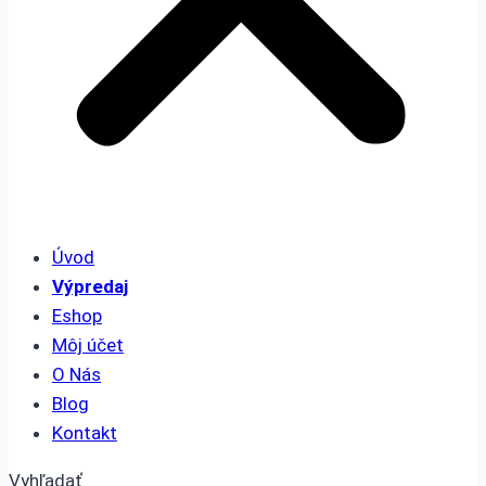
Úvod
Výpredaj
Eshop
Môj účet
O Nás
Blog
Kontakt
Vyhľadať