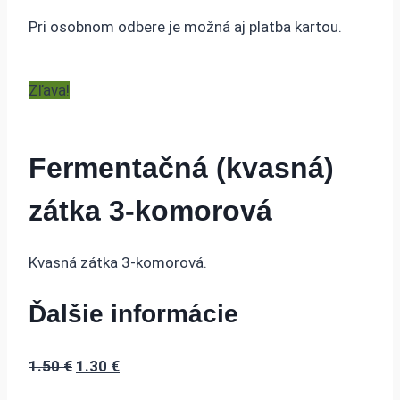
Pri osobnom odbere je možná aj platba kartou.
Zľava!
Fermentačná (kvasná)
zátka 3-komorová
Kvasná zátka 3-komorová.
Ďalšie informácie
Pôvodná
Aktuálna
1.50
€
1.30
€
cena
cena