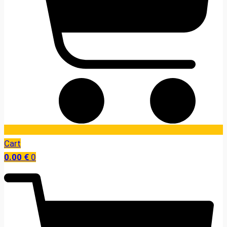
Cart
0.00
€
0