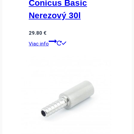
Conicus Basic
Nerezový 30l
29.80
€
Viac info