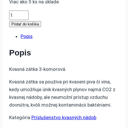
Viac ako 5 ks na sklade
bola:
je:
1.50 €.
1.30 €.
množstvo
Fermentačná
Pridať do košíka
(kvasná)
Popis
zátka
3-
Popis
komorová
Kvasná zátka 3-komorová.
Kvasná zátka sa používa pri kvasení piva či vína,
kedy umožňuje únik kvasných plynov najmä CO2 z
kvasnej nádoby, ale neumožní prístup vzduchu
dovnútra, kvôli možnej kontaminácii baktériami.
Kategória
Príslušenstvo kvasných nádob