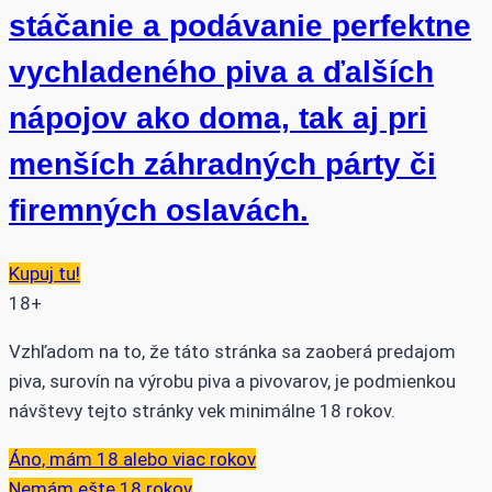
stáčanie a podávanie perfektne
vychladeného piva a ďalších
nápojov ako doma, tak aj pri
menších záhradných párty či
firemných oslavách.
Kupuj tu!
18+
Vzhľadom na to, že táto stránka sa zaoberá predajom
piva, surovín na výrobu piva a pivovarov, je podmienkou
návštevy tejto stránky vek minimálne 18 rokov.
Áno, mám 18 alebo viac rokov
Nemám ešte 18 rokov