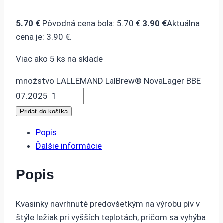
5.70
€
Pôvodná cena bola: 5.70 €.
3.90
€
Aktuálna
cena je: 3.90 €.
Viac ako 5 ks na sklade
množstvo LALLEMAND LalBrew® NovaLager BBE
07.2025
Pridať do košíka
Popis
Ďalšie informácie
Popis
Kvasinky navrhnuté predovšetkým na výrobu pív v
štýle ležiak pri vyšších teplotách, pričom sa vyhýba