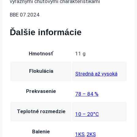
výraznými chuťovými charakteristikami
BBE 07.2024
Ďalšie informácie
Hmotnosť
11 g
Flokulácia
Stredná až vysoká
Prekvasenie
78 – 84 %
Teplotné rozmedzie
10 – 20°C
Balenie
1KS
,
2KS