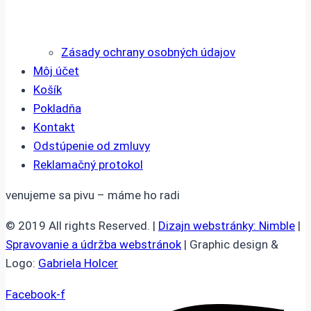
Zásady ochrany osobných údajov
Môj účet
Košík
Pokladňa
Kontakt
Odstúpenie od zmluvy
Reklamačný protokol
venujeme sa pivu – máme ho radi
© 2019 All rights Reserved. |
Dizajn webstránky: Nimble
|
Spravovanie a údržba webstránok
| Graphic design &
Logo:
Gabriela Holcer
Facebook-f