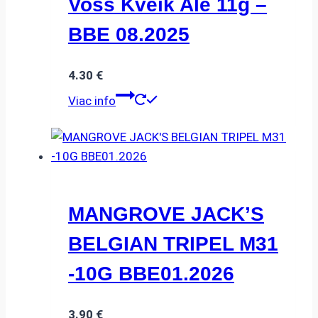
Voss Kveik Ale 11g –
BBE 08.2025
4.30
€
Viac info
MANGROVE JACK’S
BELGIAN TRIPEL M31
-10G BBE01.2026
3.90
€