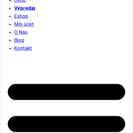
Úvod
Výpredaj
Eshop
Môj účet
O Nás
Blog
Kontakt