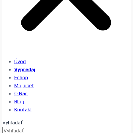
Úvod
Výpredaj
Eshop
Môj účet
O Nás
Blog
Kontakt
Vyhľadať