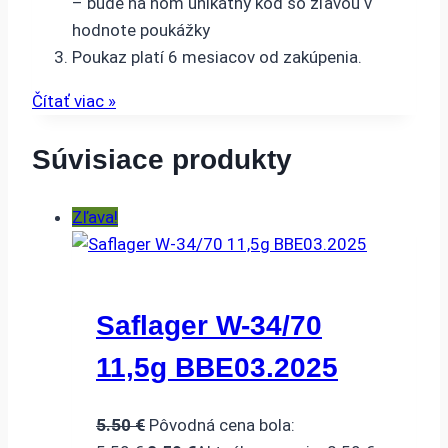
– bude na ňom unikátny kód so zľavou v
hodnote poukážky
Poukaz platí 6 mesiacov od zakúpenia.
Čítať viac »
Súvisiace produkty
Zľava!
Saflager W-34/70
11,5g BBE03.2025
5.50
€
Pôvodná cena bola: