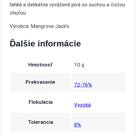
ľahké a delikátne vyvážené pivá so suchou a čistou
chuťou.
Výrobca: Mangrove Jack’s
Ďalšie informácie
Hmotnosť
10 g
Prekvasenie
72-76%
Flokulácia
Vysoká
Tolerancia
8%