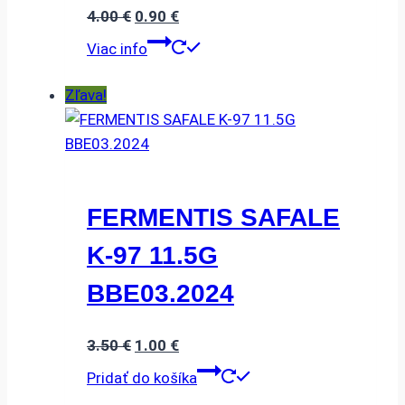
Pôvodná
Aktuálna
4.00
€
0.90
€
cena
cena
Viac info
bola:
je:
4.00 €.
0.90 €.
Zľava!
FERMENTIS SAFALE
K-97 11.5G
BBE03.2024
Pôvodná
Aktuálna
3.50
€
1.00
€
cena
cena
Pridať do košíka
bola:
je: