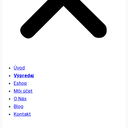
Úvod
Výpredaj
Eshop
Môj účet
O Nás
Blog
Kontakt