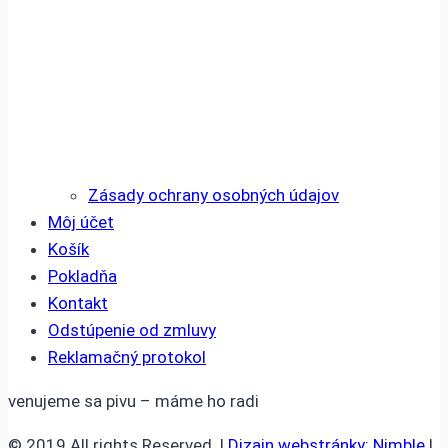
Zásady ochrany osobných údajov
Môj účet
Košík
Pokladňa
Kontakt
Odstúpenie od zmluvy
Reklamačný protokol
venujeme sa pivu – máme ho radi
© 2019 All rights Reserved. |
Dizajn webstránky: Nimble
|