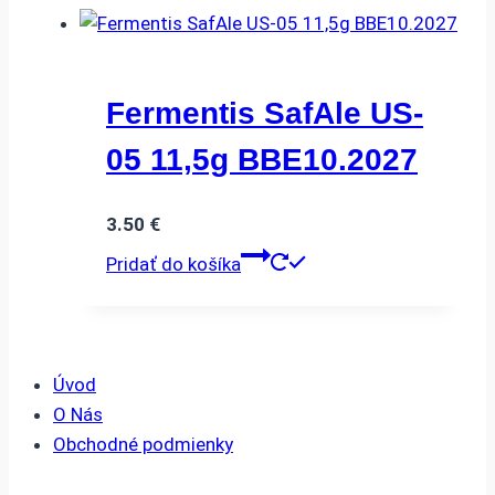
3.50 €.
1.00 €.
Fermentis SafAle US-
05 11,5g BBE10.2027
3.50
€
Pridať do košíka
Úvod
O Nás
Obchodné podmienky