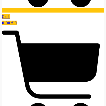
Cart
0.00
€
0