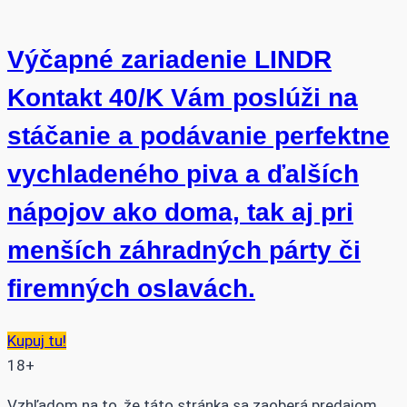
Výčapné zariadenie LINDR
Kontakt 40/K Vám poslúži na
stáčanie a podávanie perfektne
vychladeného piva a ďalších
nápojov ako doma, tak aj pri
menších záhradných párty či
firemných oslavách.
Kupuj tu!
18+
Vzhľadom na to, že táto stránka sa zaoberá predajom