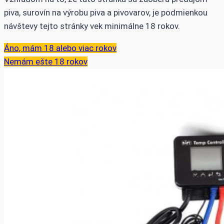
piva, surovín na výrobu piva a pivovarov, je podmienkou
návštevy tejto stránky vek minimálne 18 rokov.
Áno, mám 18 alebo viac rokov
Nemám ešte 18 rokov