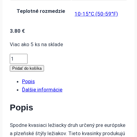
Teplotné rozmedzie
10-15°C (50-59°F)
3.80
€
Viac ako 5 ks na sklade
množstvo
Mangrove
Pridať do košíka
Jack's
Popis
Craft
Ďalšie informácie
Series
M84
Popis
Bohemian
Lager
03.2026
Spodne kvasiaci ležiacky druh určený pre európske
a plzeňské štýly ležiakov. Tieto kvasinky produkujú