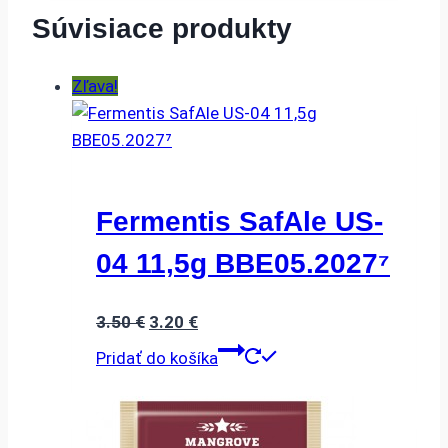
Súvisiace produkty
Zľava!
Fermentis SafAle US-
04 11,5g BBE05.2027⁷
Pôvodná
Aktuálna
3.50
€
3.20
€
cena
cena
Pridať do košíka
bola:
je:
3.50 €.
3.20 €.