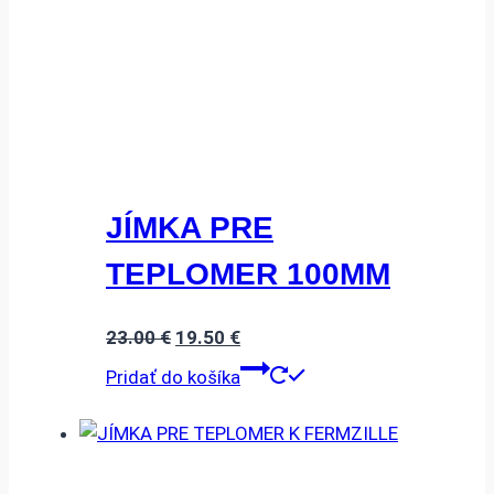
JÍMKA PRE
TEPLOMER 100MM
Pôvodná
Aktuálna
23.00
€
19.50
€
cena
cena
Pridať do košíka
bola:
je:
23.00 €.
19.50 €.