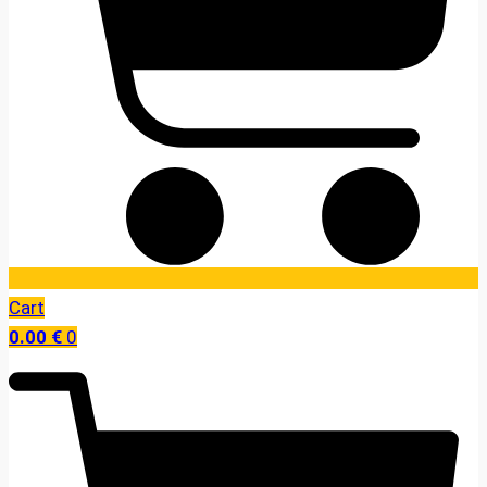
Cart
0.00
€
0