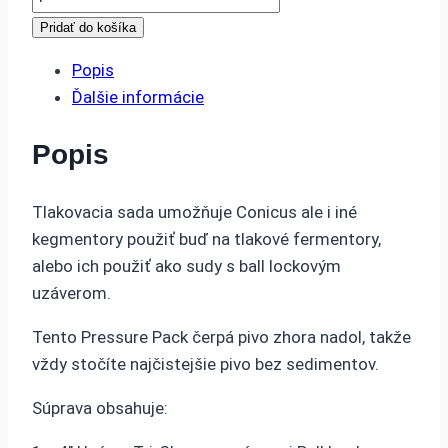
Tlakovacia
Pridať do košíka
sada
Popis
pre
Ďalšie informácie
Conicus
Tri-
Popis
Clamp
119mm
(4")
Tlakovacia sada umožňuje Conicus ale i iné
kegmentory použiť buď na tlakové fermentory,
alebo ich použiť ako sudy s ball lockovým
uzáverom.
Tento Pressure Pack čerpá pivo zhora nadol, takže
vždy stočíte najčistejšie pivo bez sedimentov.
Súprava obsahuje: