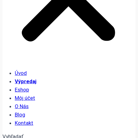
Úvod
Výpredaj
Eshop
Môj účet
O Nás
Blog
Kontakt
Vyhľadať