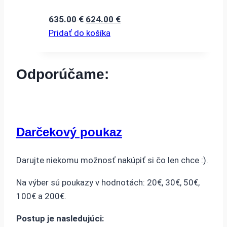
Pôvodná
Aktuálna
635.00
€
624.00
€
cena
cena
Pridať do košíka
bola:
je:
635.00 €.
624.00 €.
Odporúčame:
Darčekový poukaz
Darujte niekomu možnosť nakúpiť si čo len chce :).
Na výber sú poukazy v hodnotách: 20€, 30€, 50€,
100€ a 200€.
Postup je nasledujúci: