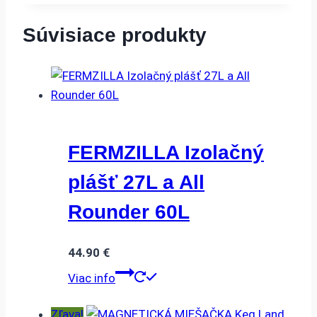
Súvisiace produkty
FERMZILLA Izolačný
plášť 27L a All
Rounder 60L
44.90
€
Viac info
Zľava!