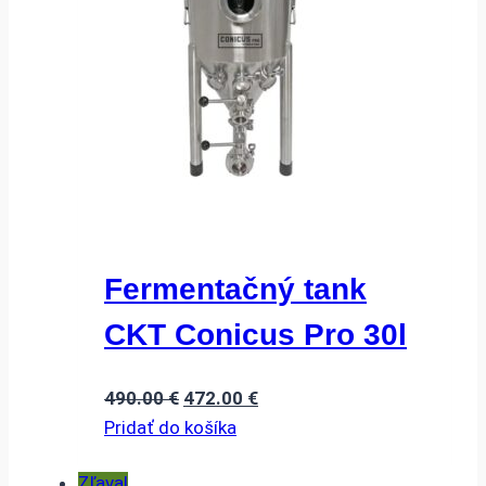
Fermentačný tank
CKT Conicus Pro 30l
Pôvodná
Aktuálna
490.00
€
472.00
€
cena
cena
Pridať do košíka
bola:
je:
Zľava!
490.00 €.
472.00 €.