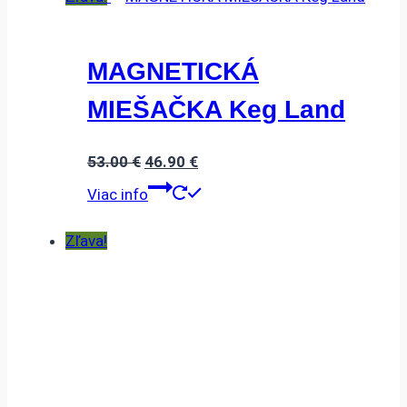
MAGNETICKÁ
MIEŠAČKA Keg Land
Pôvodná
Aktuálna
53.00
€
46.90
€
cena
cena
Viac info
bola:
je:
53.00 €.
46.90 €.
Zľava!