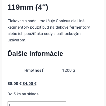
119mm (4″)
Tlakovacia sada umožňuje Conicus ale i iné
kegmentory použiť buď na tlakové fermentory,
alebo ich použiť ako sudy s ball lockovým
uzáverom.
Ďalšie informácie
Hmotnosť
1200 g
Pôvodná
Aktuálna
88.00
€
84.00
€
cena
cena
Do 5 ks na sklade
bola:
je:
88.00 €.
84.00 €.
množstvo