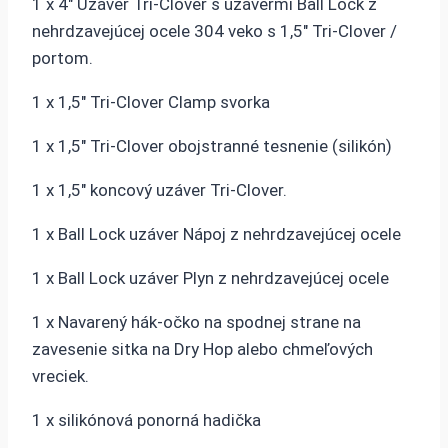
1 x 4″ Uzáver Tri-Clover s uzávermi Ball Lock z
nehrdzavejúcej ocele 304 veko s 1,5″ Tri-Clover /
portom.
1 x 1,5″ Tri-Clover Clamp svorka
1 x 1,5″ Tri-Clover obojstranné tesnenie (silikón)
1 x 1,5″ koncový uzáver Tri-Clover.
1 x Ball Lock uzáver Nápoj z nehrdzavejúcej ocele
1 x Ball Lock uzáver Plyn z nehrdzavejúcej ocele
1 x Navarený hák-očko na spodnej strane na
zavesenie sitka na Dry Hop alebo chmeľových
vreciek.
1 x silikónová ponorná hadička