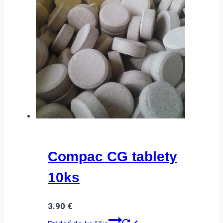
Compac CG tablety
10ks
3.90
€