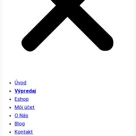
Úvod
Výpredaj
Eshop
Môj účet
O Nás
Blog
Kontakt