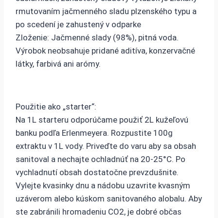
rmutovaním jačmenného sladu plzenského typu a
po scedení je zahustený v odparke
Zloženie: Jačmenné slady (98%), pitná voda.
Výrobok neobsahuje pridané aditíva, konzervačné
látky, farbivá ani arómy.
Použitie ako „starter“:
Na 1L starteru odporúčame použiť 2L kužeľovú
banku podľa Erlenmeyera. Rozpustite 100g
extraktu v 1L vody. Priveďte do varu aby sa obsah
sanitoval a nechajte ochladnúť na 20-25°C. Po
vychladnutí obsah dostatočne prevzdušnite.
Vylejte kvasinky dnu a nádobu uzavrite kvasným
uzáverom alebo kúskom sanitovaného alobalu. Aby
ste zabránili hromadeniu CO2, je dobré občas