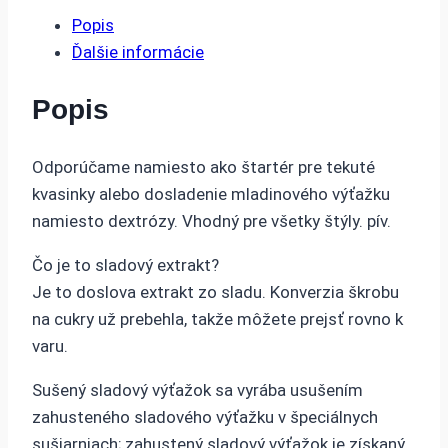
Popis
Ďalšie informácie
Popis
Odporúčame namiesto ako štartér pre tekuté
kvasinky alebo dosladenie mladinového výťažku
namiesto dextrózy. Vhodný pre všetky štýly. pív.
Čo je to sladový extrakt?
Je to doslova extrakt zo sladu. Konverzia škrobu
na cukry už prebehla, takže môžete prejsť rovno k
varu.
Sušený sladový výťažok sa vyrába usušením
zahusteného sladového výťažku v špeciálnych
sušiarniach; zahustený sladový výťažok je získaný