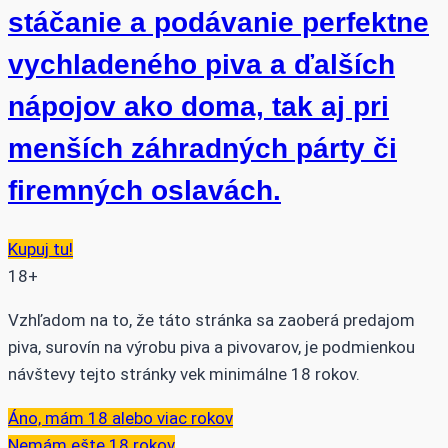
stáčanie a podávanie perfektne
vychladeného piva a ďalších
nápojov ako doma, tak aj pri
menších záhradných párty či
firemných oslavách.
Kupuj tu!
18+
Vzhľadom na to, že táto stránka sa zaoberá predajom
piva, surovín na výrobu piva a pivovarov, je podmienkou
návštevy tejto stránky vek minimálne 18 rokov.
Áno, mám 18 alebo viac rokov
Nemám ešte 18 rokov