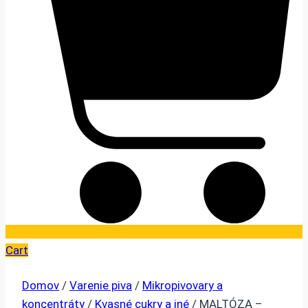
Cart
Domov
/
Varenie piva
/
Mikropivovary a
koncentráty
/
Kvasné cukry a iné
/ MALTÓZA –