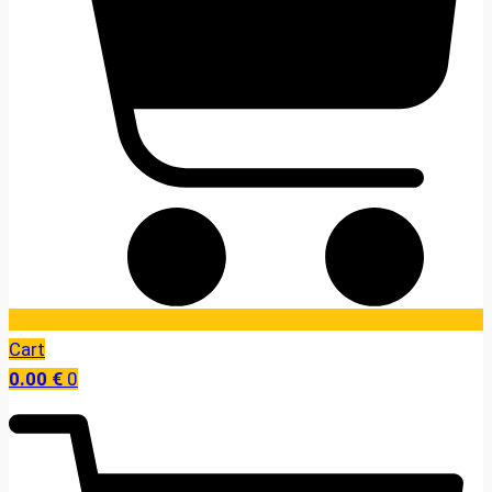
Cart
0.00
€
0