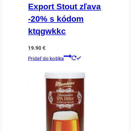
Export Stout zľava
-20% s kódom
ktqgwkkc
19.90
€
Pridať do košíka