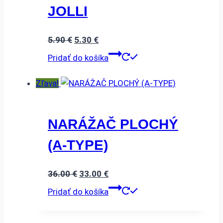
JOLLI
Pôvodná
Aktuálna
5.90
€
5.30
€
cena
cena
Pridať do košíka
bola:
je:
5.90 €.
5.30 €.
Zľava!
NARÁŽAČ PLOCHÝ
(A-TYPE)
Pôvodná
Aktuálna
36.00
€
33.00
€
cena
cena
Pridať do košíka
bola:
je:
36.00 €.
33.00 €.