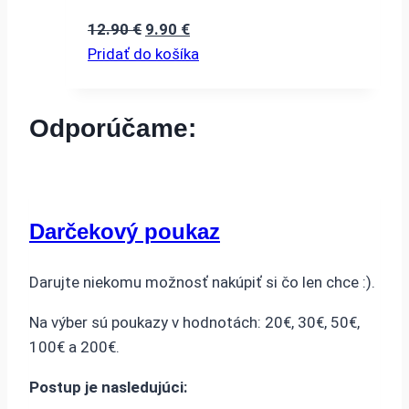
Pôvodná
Aktuálna
12.90
€
9.90
€
cena
cena
Pridať do košíka
bola:
je:
12.90 €.
9.90 €.
Odporúčame:
Darčekový poukaz
Darujte niekomu možnosť nakúpiť si čo len chce :).
Na výber sú poukazy v hodnotách: 20€, 30€, 50€,
100€ a 200€.
Postup je nasledujúci: