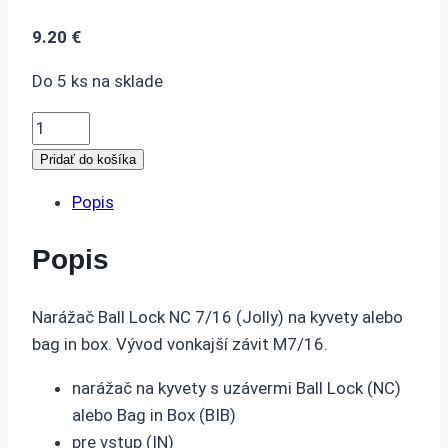
9.20
€
Do 5 ks na sklade
množstvo
NARÁŽAČ
Pridať do košíka
BALL
Popis
LOCK
NC
Popis
7/16
-
PLYN
Narážač Ball Lock NC 7/16 (Jolly) na kyvety alebo
SO
bag in box. Vývod vonkajší závit M7/16.
SPÄTNÝM
narážač na kyvety s uzávermi Ball Lock (NC)
VENTILOM
alebo Bag in Box (BIB)
pre vstup (IN)