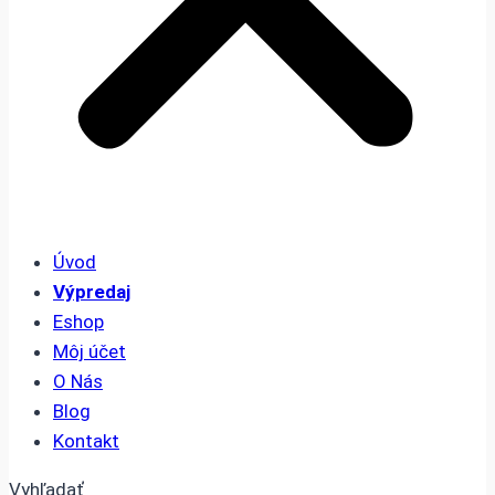
Úvod
Výpredaj
Eshop
Môj účet
O Nás
Blog
Kontakt
Vyhľadať