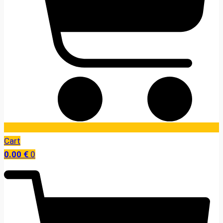
Cart
0.00
€
0