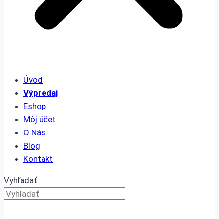
Úvod
Výpredaj
Eshop
Môj účet
O Nás
Blog
Kontakt
Vyhľadať