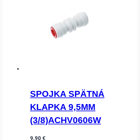
SPOJKA SPÄTNÁ
KLAPKA 9,5MM
(3/8)ACHV0606W
9.90
€