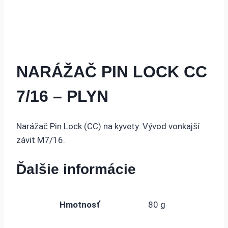
NARÁŽAČ PIN LOCK CC
7/16 – PLYN
Narážač Pin Lock (CC) na kyvety. Vývod vonkajší
závit M7/16.
Ďalšie informácie
Hmotnosť
80 g