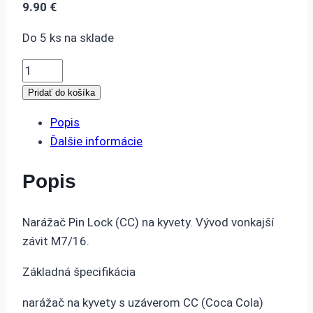
9.90
€
Do 5 ks na sklade
množstvo
NARÁŽAČ
Pridať do košíka
PIN
Popis
LOCK
Ďalšie informácie
CC
7/16
Popis
-
PLYN
Narážač Pin Lock (CC) na kyvety. Vývod vonkajší
závit M7/16.
Základná špecifikácia
narážač na kyvety s uzáverom CC (Coca Cola)