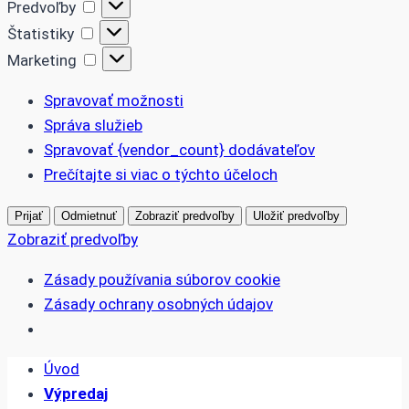
Predvoľby
Predvoľby
Štatistiky
Štatistiky
Marketing
Marketing
Spravovať možnosti
Správa služieb
Spravovať {vendor_count} dodávateľov
Prečítajte si viac o týchto účeloch
Prijať
Odmietnuť
Zobraziť predvoľby
Uložiť predvoľby
Zobraziť predvoľby
Zásady používania súborov cookie
Zásady ochrany osobných údajov
Skip
Úvod
to
Výpredaj