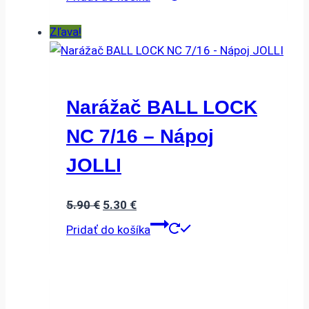
Zľava!
Narážač BALL LOCK
NC 7/16 – Nápoj
JOLLI
Pôvodná
Aktuálna
5.90
€
5.30
€
cena
cena
Pridať do košíka
bola:
je:
5.90 €.
5.30 €.