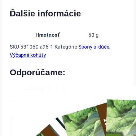
Ďalšie informácie
Hmotnosť
50 g
SKU
531050 a96-1
Kategórie
Spony a klúče
,
Výčapné kohúty
Odporúčame: