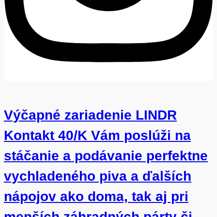
Výčapné zariadenie LINDR
Kontakt 40/K Vám poslúži na
stáčanie a podávanie perfektne
vychladeného piva a ďalších
nápojov ako doma, tak aj pri
menších záhradných párty či