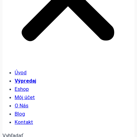
Úvod
Výpredaj
Eshop
Môj účet
O Nás
Blog
Kontakt
Vyhľadať