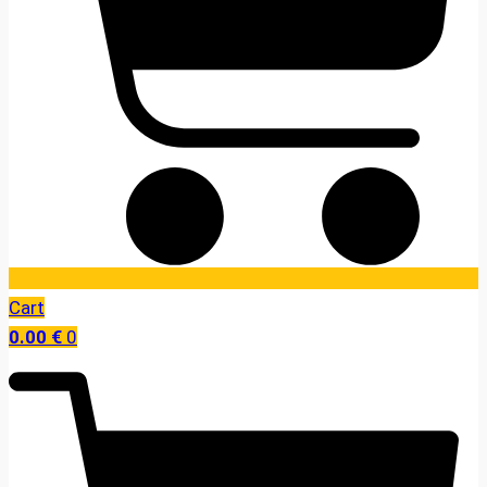
Cart
0.00
€
0