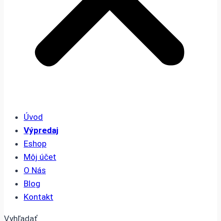
Úvod
Výpredaj
Eshop
Môj účet
O Nás
Blog
Kontakt
Vyhľadať