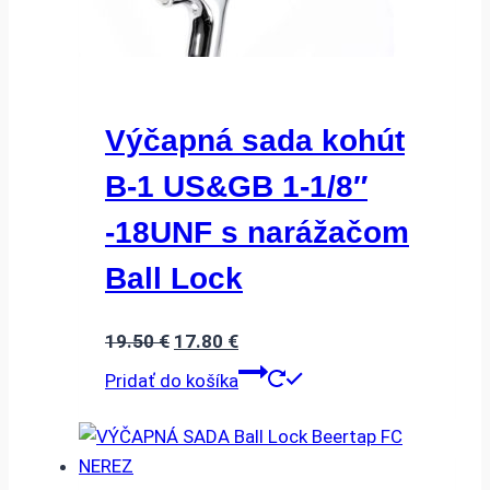
Výčapná sada kohút
B-1 US&GB 1-1/8″
-18UNF s narážačom
Ball Lock
Pôvodná
Aktuálna
19.50
€
17.80
€
cena
cena
Pridať do košíka
bola:
je:
19.50 €.
17.80 €.