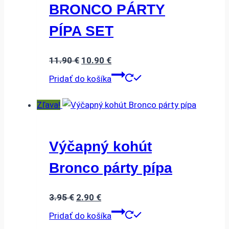
BRONCO PÁRTY
PÍPA SET
Pôvodná
Aktuálna
11.90
€
10.90
€
cena
cena
Pridať do košíka
bola:
je:
11.90 €.
10.90 €.
Zľava!
Výčapný kohút
Bronco párty pípa
Pôvodná
Aktuálna
3.95
€
2.90
€
cena
cena
Pridať do košíka
bola:
je: