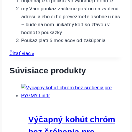
objednajte si poukaz vo vybranej hodnote
my Vám poukaz zašleme poštou na zvolenú
adresu alebo si ho prevezmete osobne u nás
– bude na ňom unikátny kód so zľavou v
hodnote poukážky
Poukaz platí 6 mesiacov od zakúpenia.
Čítať viac »
Súvisiace produkty
Výčapný kohút chróm
bez šróbenia pre