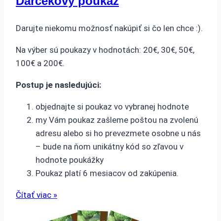
Darčekový poukaz
Darujte niekomu možnosť nakúpiť si čo len chce :).
Na výber sú poukazy v hodnotách: 20€, 30€, 50€,
100€ a 200€.
Postup je nasledujúci:
objednajte si poukaz vo vybranej hodnote
my Vám poukaz zašleme poštou na zvolenú
adresu alebo si ho prevezmete osobne u nás
– bude na ňom unikátny kód so zľavou v
hodnote poukážky
Poukaz platí 6 mesiacov od zakúpenia.
Čítať viac »