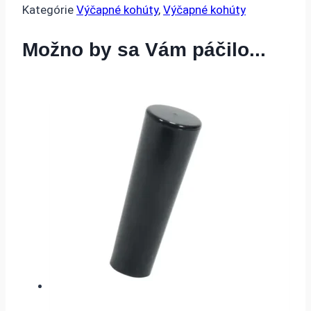
Kategórie
Výčapné kohúty
,
Výčapné kohúty
Možno by sa Vám páčilo...