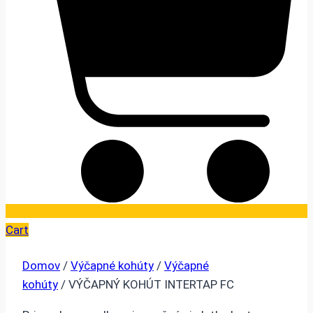
Cart
Domov
/
Výčapné kohúty
/
Výčapné
kohúty
/ VÝČAPNÝ KOHÚT INTERTAP FC