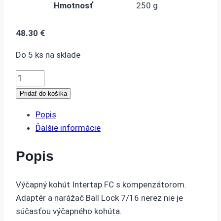
Hmotnosť
250 g
48.30
€
Do 5 ks na sklade
množstvo
VÝČAPNÝ
Pridať do košíka
KOHÚT
Popis
INTERTAP
Ďalšie informácie
FC
Popis
Výčapný kohút Intertap FC s kompenzátorom.
Adaptér a narážač Ball Lock 7/16 nerez nie je
súčasťou výčapného kohúta.