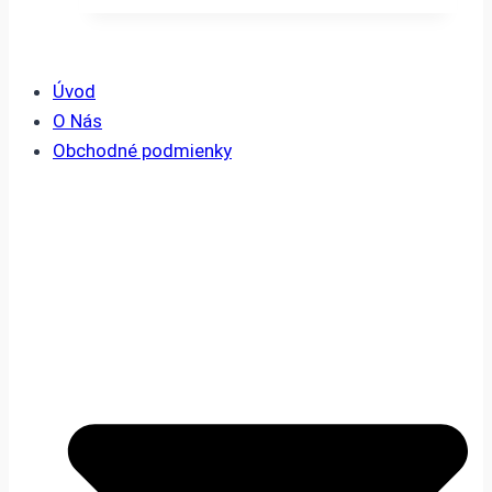
3.95 €.
2.90 €.
Úvod
O Nás
Obchodné podmienky