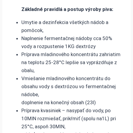
Základné pravidlá a postup výroby piva:
Umytie a dezinfekcia všetkých nádob a
pomôcok,
Naplnenie fermentačnej nádoby cca 50%
vody a rozpustenie 1KG dextrózy
Príprava mladinového koncentrátu zahriatim
na teplotu 25-28°C lepšie sa vyprázdňuje z
obalu,
Vmiešanie mladinového koncentrátu do
obsahu vody s dextrózou vo fermentačnej
nádobe,
doplnenie na konečný obsah (23l)
Príprava kvasiniek – nasypať do vody, po
10MIN rozmiešať, prikŕmiť (spolu na1L) pri
25°C, aspoň 30MIN,