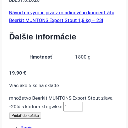
BBE31.8.2026
Návod na výrobu piva z mladinového koncentrátu
Beerkit MUNTONS Export Stout 1,8 kg – 23l
Ďalšie informácie
Hmotnosť
1800 g
19.90
€
Viac ako 5 ks na sklade
množstvo Beerkit MUNTONS Export Stout zľava
-20% s kódom ktqgwkkc
Pridať do košíka
Popis