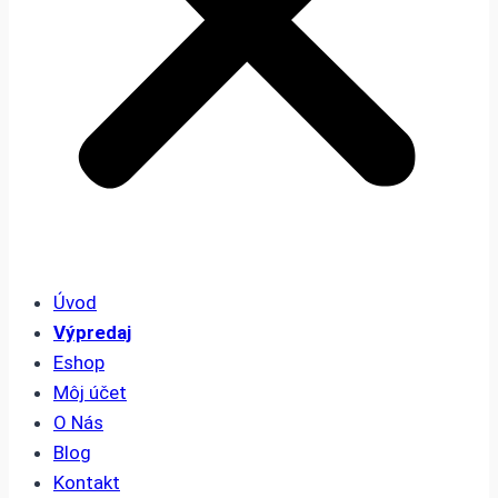
Úvod
Výpredaj
Eshop
Môj účet
O Nás
Blog
Kontakt