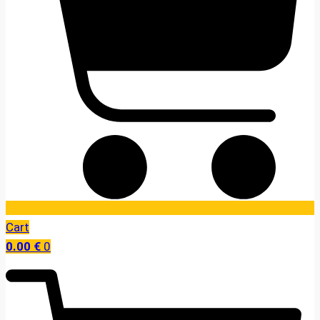
Cart
0.00
€
0