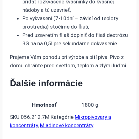
pridať rozkvasené kvasninky do kvasnej
nádoby a tú uzavrieť,
Po vykvasení (7-10dní – závisí od teploty
prostredia) stočíme do fliaš,
Pred uzavretím fliaš doplniť do fliaš dextrózu
3G na na 0,5l pre sekundárne dokvasenie.
Prajeme Vám pohodu pri výrobe a pití piva. Pivo z
domu chráňte pred svetlom, teplom a zlými luďmi.
Ďalšie informácie
Hmotnosť
1800 g
SKU
056.212.7M
Kategórie
Mikropivovary a
koncentráty
,
Mladinové koncentráty