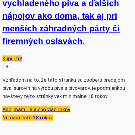
vychladeného piva a ďalších
nápojov ako doma, tak aj pri
menších záhradných párty či
firemných oslavách.
Kupuj tu!
18+
Vzhľadom na to, že táto stránka sa zaoberá predajom
piva, surovín na výrobu piva a pivovarov, je podmienkou
návštevy tejto stránky vek minimálne 18 rokov.
Áno, mám 18 alebo viac rokov
Nemám ešte 18 rokov