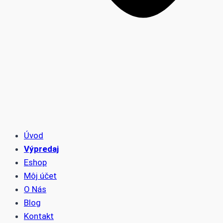
Úvod
Výpredaj
Eshop
Môj účet
O Nás
Blog
Kontakt