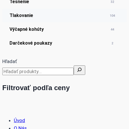
Tesnenie
32
Tlakovanie
104
Výčapné kohúty
44
Darčekové poukazy
2
Hľadať
Filtrovať podľa ceny
Úvod
O Nás