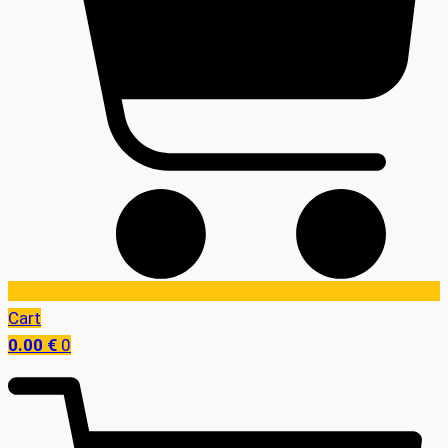
Cart
0.00
€
0