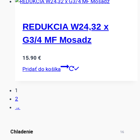
REDUKCIA W24,32 x
G3/4 MF Mosadz
15.90
€
Pridať do košíka
1
2
→
Chladenie
16