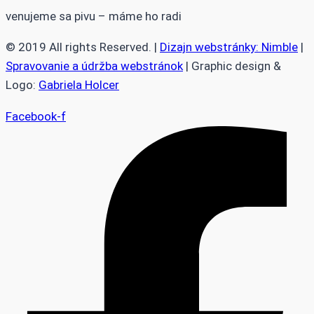
venujeme sa pivu – máme ho radi
© 2019 All rights Reserved. |
Dizajn webstránky: Nimble
|
Spravovanie a údržba webstránok
| Graphic design &
Logo:
Gabriela Holcer
Facebook-f