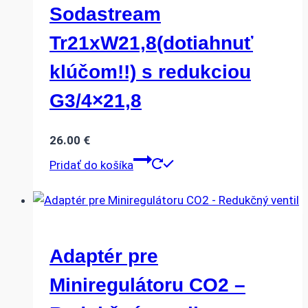
Sodastream
Tr21xW21,8(dotiahnuť
klúčom!!) s redukciou
G3/4×21,8
26.00
€
Pridať do košíka
Adaptér pre
Miniregulátoru CO2 –