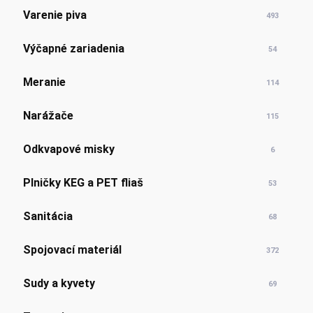
Varenie piva
493
Výčapné zariadenia
54
Meranie
114
Narážače
115
Odkvapové misky
6
Plničky KEG a PET fliaš
53
Sanitácia
68
Spojovací materiál
372
Sudy a kyvety
69