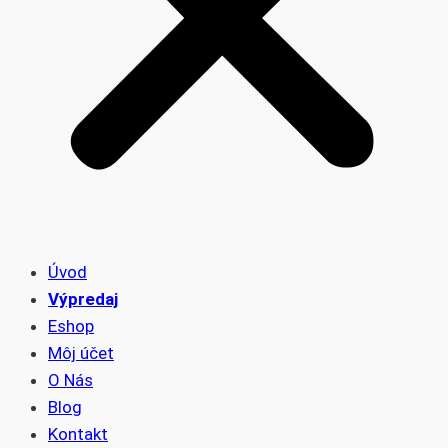
Úvod
Výpredaj
Eshop
Môj účet
O Nás
Blog
Kontakt