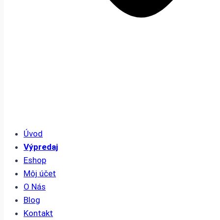
Úvod
Výpredaj
Eshop
Môj účet
O Nás
Blog
Kontakt