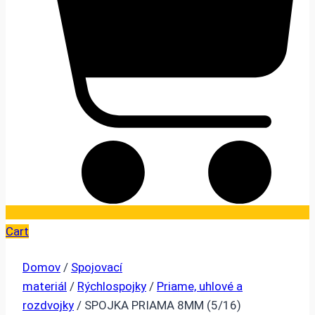
Cart
Domov
/
Spojovací
materiál
/
Rýchlospojky
/
Priame, uhlové a
rozdvojky
/ SPOJKA PRIAMA 8MM (5/16)