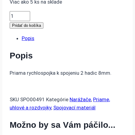
Viac ako 5 ks na sklade
množstvo
SPOJKA
Pridať do košíka
PRIAMA
Popis
8MM
(5/16)
Popis
AUC0808M
Priama rychlospojka k spojeniu 2 hadic 8mm.
SKU
SPO00491
Kategórie
Narážače
,
Priame,
uhlové a rozdvojky
,
Spojovací materiál
Možno by sa Vám páčilo...