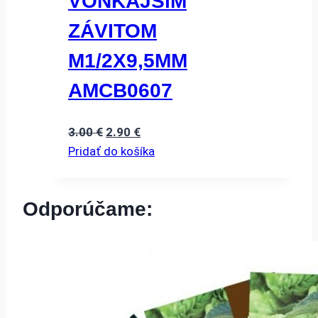
VONKAJŠíM
ZÁVITOM
M1/2X9,5MM
AMCB0607
Pôvodná
Aktuálna
3.00
€
2.90
€
cena
cena
Pridať do košíka
bola:
je:
3.00 €.
2.90 €.
Odporúčame: