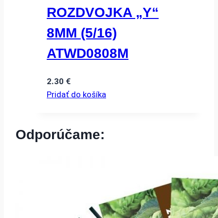
ROZDVOJKA „Y“
8MM (5/16)
ATWD0808M
2.30
€
Pridať do košíka
Odporúčame: