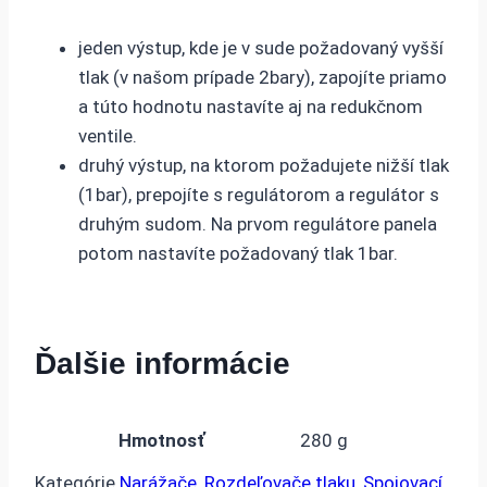
jeden výstup, kde je v sude požadovaný vyšší
tlak (v našom prípade 2bary), zapojíte priamo
a túto hodnotu nastavíte aj na redukčnom
ventile.
druhý výstup, na ktorom požadujete nižší tlak
(1bar), prepojíte s regulátorom a regulátor s
druhým sudom. Na prvom regulátore panela
potom nastavíte požadovaný tlak 1bar.
Ďalšie informácie
Hmotnosť
280 g
Kategórie
Narážače
,
Rozdeľovače tlaku
,
Spojovací