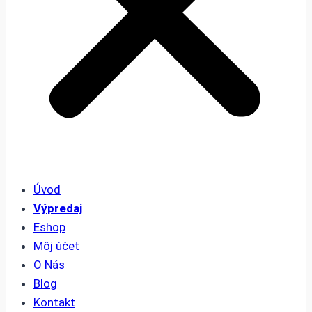
Úvod
Výpredaj
Eshop
Môj účet
O Nás
Blog
Kontakt