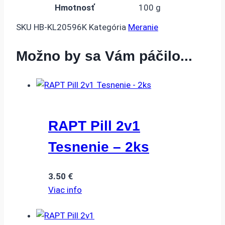
Hmotnosť
100 g
SKU
HB-KL20596K
Kategória
Meranie
Možno by sa Vám páčilo...
RAPT Pill 2v1
Tesnenie – 2ks
3.50
€
Viac info