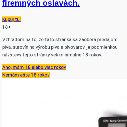
firemných oslavách.
Kupuj tu!
18+
Vzhľadom na to, že táto stránka sa zaoberá predajom
piva, surovín na výrobu piva a pivovarov, je podmienkou
návštevy tejto stránky vek minimálne 18 rokov.
Áno, mám 18 alebo viac rokov
Nemám ešte 18 rokov