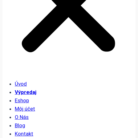
Úvod
Výpredaj
Eshop
Môj účet
O Nás
Blog
Kontakt