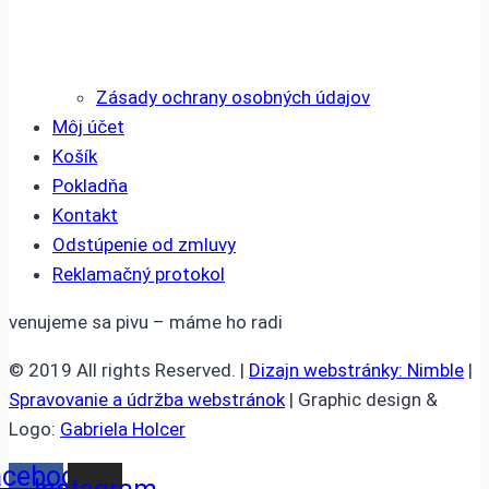
Zásady ochrany osobných údajov
Môj účet
Košík
Pokladňa
Kontakt
Odstúpenie od zmluvy
Reklamačný protokol
venujeme sa pivu – máme ho radi
© 2019 All rights Reserved. |
Dizajn webstránky: Nimble
|
Spravovanie a údržba webstránok
| Graphic design &
Logo:
Gabriela Holcer
acebook-