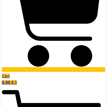
Cart
0.00
€
0