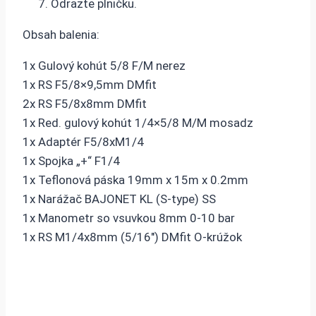
Odrazte plničku.
Obsah balenia:
1x Gulový kohút 5/8 F/M nerez
1x RS F5/8×9,5mm DMfit
2x RS F5/8x8mm DMfit
1x Red. gulový kohút 1/4×5/8 M/M mosadz
1x Adaptér F5/8xM1/4
1x Spojka „+“ F1/4
1x Teflonová páska 19mm x 15m x 0.2mm
1x Narážač BAJONET KL (S-type) SS
1x Manometr so vsuvkou 8mm 0-10 bar
1x RS M1/4x8mm (5/16″) DMfit O-krúžok