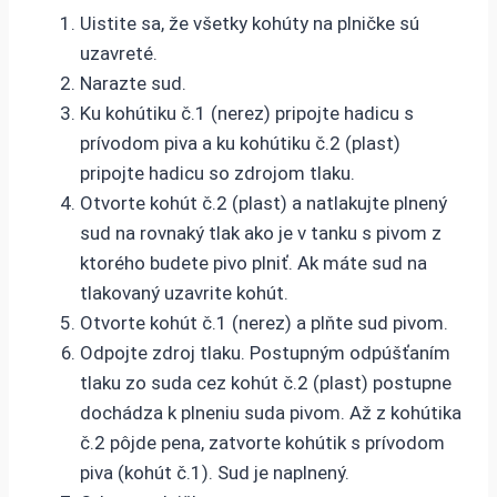
Uistite sa, že všetky kohúty na plničke sú
uzavreté.
Narazte sud.
Ku kohútiku č.1 (nerez) pripojte hadicu s
prívodom piva a ku kohútiku č.2 (plast)
pripojte hadicu so zdrojom tlaku.
Otvorte kohút č.2 (plast) a natlakujte plnený
sud na rovnaký tlak ako je v tanku s pivom z
ktorého budete pivo plniť. Ak máte sud na
tlakovaný uzavrite kohút.
Otvorte kohút č.1 (nerez) a plňte sud pivom.
Odpojte zdroj tlaku. Postupným odpúšťaním
tlaku zo suda cez kohút č.2 (plast) postupne
dochádza k plneniu suda pivom. Až z kohútika
č.2 pôjde pena, zatvorte kohútik s prívodom
piva (kohút č.1). Sud je naplnený.