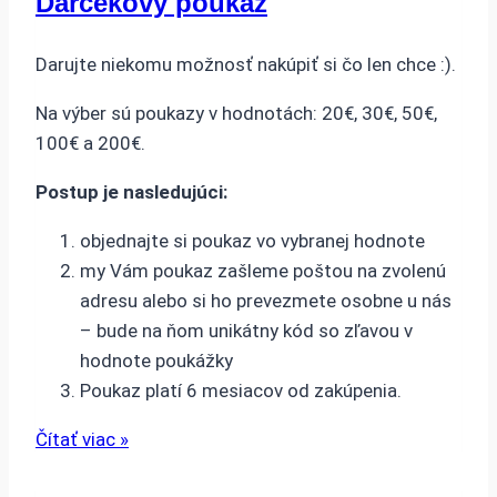
Darčekový poukaz
Darujte niekomu možnosť nakúpiť si čo len chce :).
Na výber sú poukazy v hodnotách: 20€, 30€, 50€,
100€ a 200€.
Postup je nasledujúci:
objednajte si poukaz vo vybranej hodnote
my Vám poukaz zašleme poštou na zvolenú
adresu alebo si ho prevezmete osobne u nás
– bude na ňom unikátny kód so zľavou v
hodnote poukážky
Poukaz platí 6 mesiacov od zakúpenia.
Čítať viac »