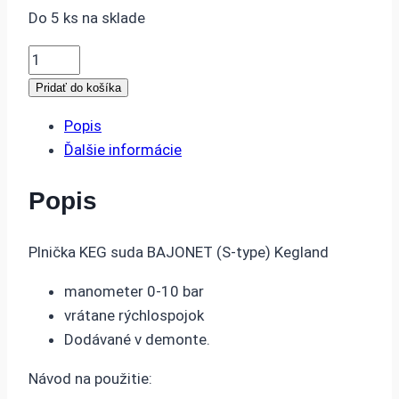
Do 5 ks na sklade
množstvo
Plnička
Pridať do košíka
KEG
Popis
suda
Ďalšie informácie
BAJONET
Kegland
Popis
Plnička KEG suda BAJONET (S-type) Kegland
manometer 0-10 bar
vrátane rýchlospojok
Dodávané v demonte.
Návod na použitie: