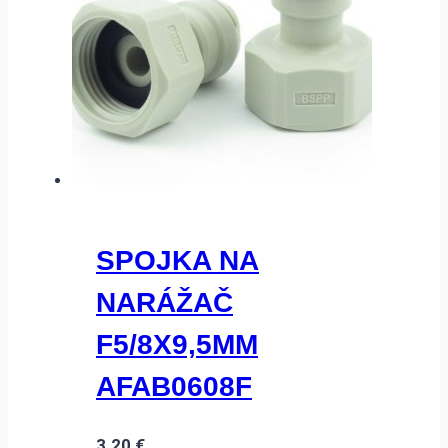
SPOJKA NA
NARÁŽAČ
F5/8X9,5MM
AFAB0608F
3.20
€