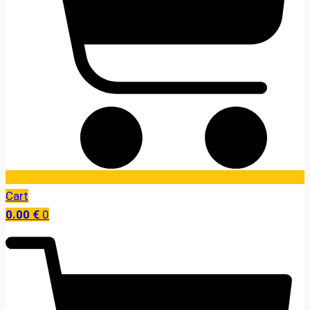
Cart
0.00
€
0