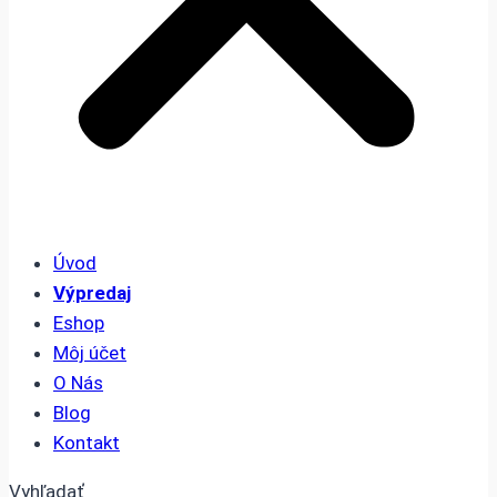
Úvod
Výpredaj
Eshop
Môj účet
O Nás
Blog
Kontakt
Vyhľadať