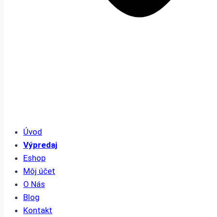
Úvod
Výpredaj
Eshop
Môj účet
O Nás
Blog
Kontakt