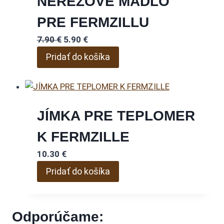
NEREZOVÉ MADLO
PRE FERMZILLU
Pôvodná
Aktuálna
7.90
€
5.90
€
cena
cena
Pridať do košíka
bola:
je:
7.90 €.
5.90 €.
JÍMKA PRE TEPLOMER
K FERMZILLE
10.30
€
Pridať do košíka
Odporúčame: