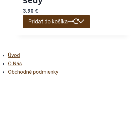
šedý
3.90
€
Pridať do košíka
Úvod
O Nás
Obchodné podmienky