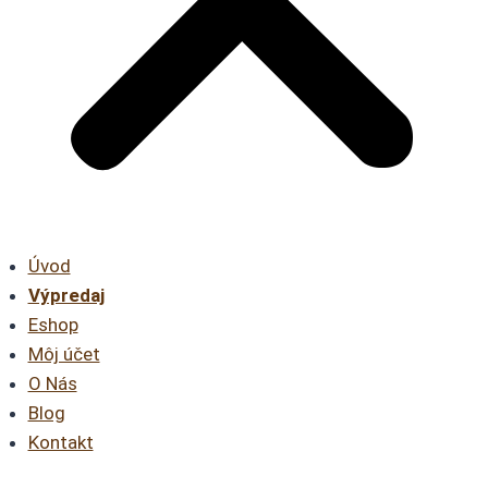
Úvod
Výpredaj
Eshop
Môj účet
O Nás
Blog
Kontakt