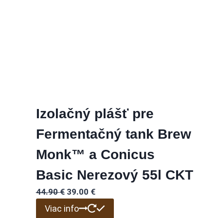
Izolačný plášť pre
Fermentačný tank Brew
Monk™ a Conicus
Basic Nerezový 55l CKT
Pôvodná
Aktuálna
44.90
€
39.00
€
cena
cena
Viac info
bola:
je: