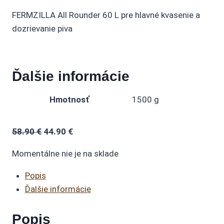
FERMZILLA All Rounder 60 L pre hlavné kvasenie a
dozrievanie piva
Ďalšie informácie
Hmotnosť
1500 g
Pôvodná
Aktuálna
58.90
€
44.90
€
cena
cena
Momentálne nie je na sklade
bola:
je:
58.90 €.
44.90 €.
Popis
Ďalšie informácie
Popis