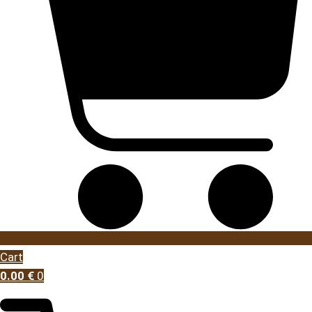
Cart
0.00
€
0