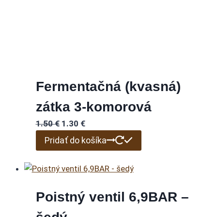
Fermentačná (kvasná)
zátka 3-komorová
Pôvodná
Aktuálna
1.50
€
1.30
€
cena
cena
Pridať do košíka
bola:
je:
1.50 €.
1.30 €.
Poistný ventil 6,9BAR –