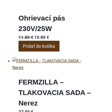
Ohrievací pás
230V/25W
Pôvodná
Aktuálna
11.80
€
10.80
€
cena
cena
Pridať do košíka
bola:
je:
11.80 €.
10.80 €.
FERMZILLA –
TLAKOVACIA SADA –
Nerez
27.50
€