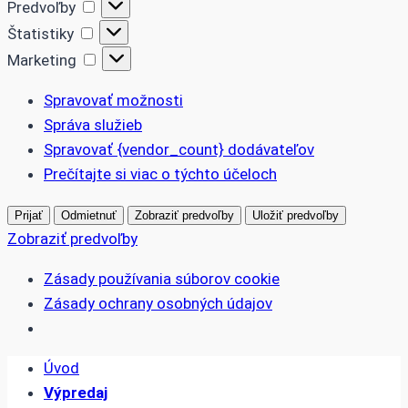
Predvoľby
Predvoľby
Štatistiky
Štatistiky
Marketing
Marketing
Spravovať možnosti
Správa služieb
Spravovať {vendor_count} dodávateľov
Prečítajte si viac o týchto účeloch
Prijať
Odmietnuť
Zobraziť predvoľby
Uložiť predvoľby
Zobraziť predvoľby
Zásady používania súborov cookie
Zásady ochrany osobných údajov
Skip
Úvod
to
Výpredaj