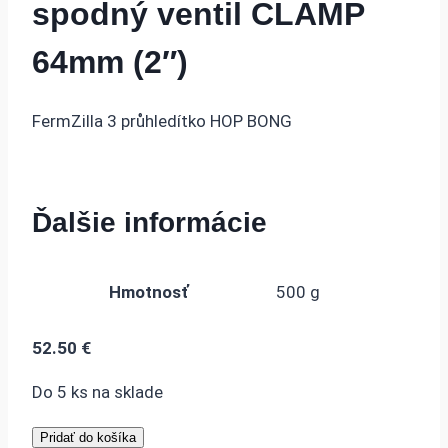
spodný ventil CLAMP
64mm (2″)
FermZilla 3 průhledítko HOP BONG
Ďalšie informácie
Hmotnosť
500 g
52.50
€
Do 5 ks na sklade
množstvo
Pridať do košíka