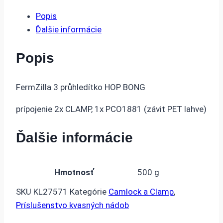
FERMZILLA
Popis
GEN
Ďalšie informácie
3
spodný
Popis
ventil
CLAMP
FermZilla 3 průhledítko HOP BONG
64mm
(2")
prípojenie 2x CLAMP, 1x
PCO1881 (závit PET lahve)
Ďalšie informácie
Hmotnosť
500 g
SKU
KL27571
Kategórie
Camlock a Clamp
,
Príslušenstvo kvasných nádob