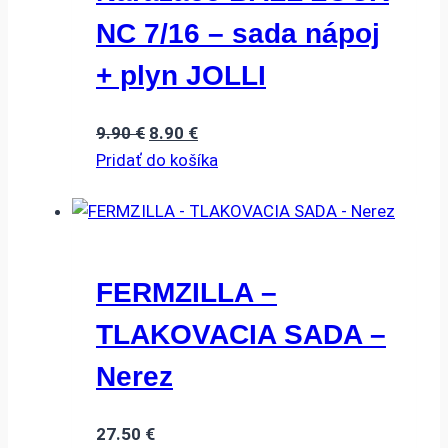
NC 7/16 – sada nápoj
+ plyn JOLLI
Pôvodná
Aktuálna
9.90
€
8.90
€
cena
cena
Pridať do košíka
bola:
je:
9.90 €.
8.90 €.
FERMZILLA –
TLAKOVACIA SADA –
Nerez
27.50
€