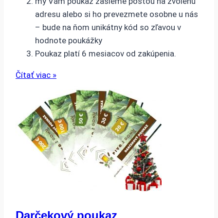
my Vám poukaz zašleme poštou na zvolenú
adresu alebo si ho prevezmete osobne u nás
– bude na ňom unikátny kód so zľavou v
hodnote poukážky
Poukaz platí 6 mesiacov od zakúpenia.
Čítať viac »
Darčekový poukaz