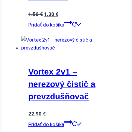
Pôvodná
Aktuálna
1.50
€
1.30
€
cena
cena
Pridať do košíka
bola:
je:
1.50 €.
1.30 €.
Vortex 2v1 –
nerezový čistič a
prevzdušňovač
22.90
€
Pridať do košíka