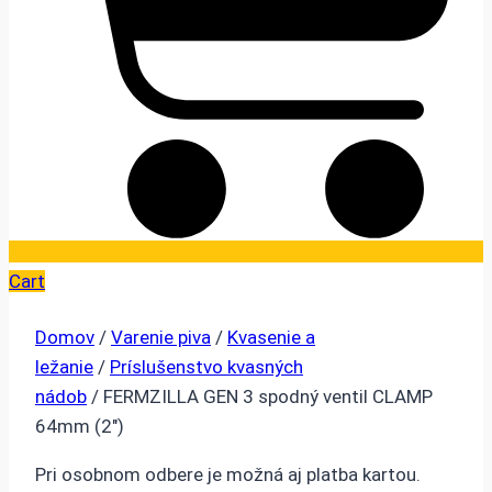
Cart
Domov
/
Varenie piva
/
Kvasenie a
ležanie
/
Príslušenstvo kvasných
nádob
/ FERMZILLA GEN 3 spodný ventil CLAMP
64mm (2″)
Pri osobnom odbere je možná aj platba kartou.