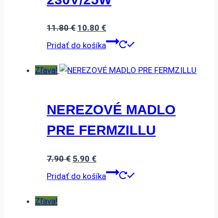
Pôvodná
Aktuálna
11.80
€
10.80
€
cena
cena
Pridať do košíka
bola:
je:
11.80 €.
10.80 €.
Zľava!
NEREZOVÉ MADLO
PRE FERMZILLU
Pôvodná
Aktuálna
7.90
€
5.90
€
cena
cena
Pridať do košíka
bola:
je:
7.90 €.
5.90 €.
Zľava!