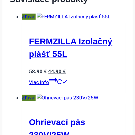
Zľava!
FERMZILLA Izolačný
plášť 55L
Pôvodná
Aktuálna
58.90
€
44.90
€
cena
cena
Viac info
bola:
je:
58.90 €.
44.90 €.
Zľava!
Ohrievací pás
230V/25W