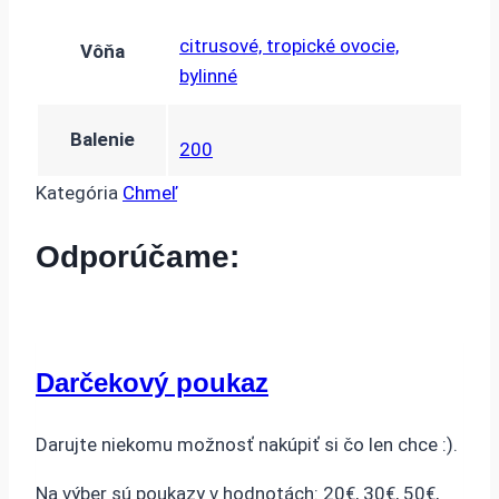
citrusové, tropické ovocie,
Vôňa
bylinné
Balenie
200
Kategória
Chmeľ
Odporúčame:
Darčekový poukaz
Darujte niekomu možnosť nakúpiť si čo len chce :).
Na výber sú poukazy v hodnotách: 20€, 30€, 50€,