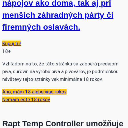
nápojov ako doma, tak aj pri
menších záhradných párty či
firemných oslavách.
Kupuj tu!
18+
Vzhľadom na to, že táto stránka sa zaoberá predajom
piva, surovín na výrobu piva a pivovarov, je podmienkou
návštevy tejto stránky vek minimálne 18 rokov.
Áno, mám 18 alebo viac rokov
Nemám ešte 18 rokov
Rapt Temp Controller umožňuje