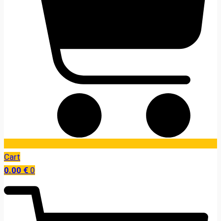
Cart
0.00
€
0