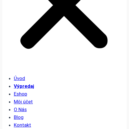
Úvod
Výpredaj
Eshop
Môj účet
O Nás
Blog
Kontakt