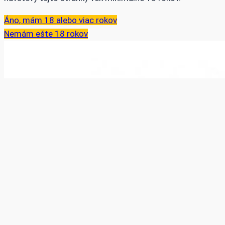
Áno, mám 18 alebo viac rokov
Nemám ešte 18 rokov