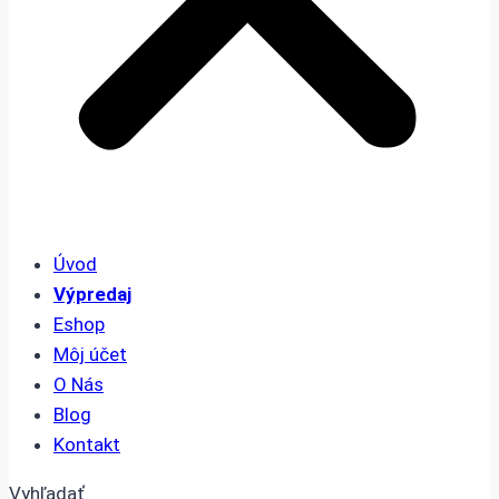
Úvod
Výpredaj
Eshop
Môj účet
O Nás
Blog
Kontakt
Vyhľadať