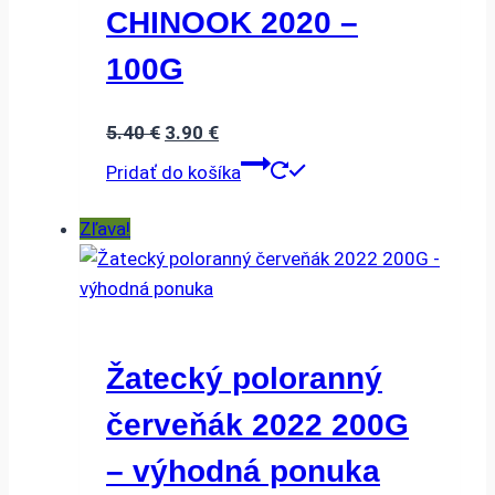
CHINOOK 2020 –
100G
Pôvodná
Aktuálna
5.40
€
3.90
€
cena
cena
Pridať do košíka
bola:
je:
5.40 €.
3.90 €.
Zľava!
Žatecký poloranný
červeňák 2022 200G
– výhodná ponuka