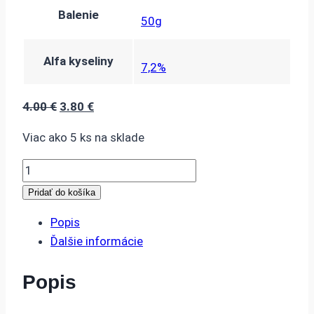
Balenie
50g
Alfa kyseliny
7,2%
Pôvodná
Aktuálna
4.00
€
3.80
€
cena
cena
Viac ako 5 ks na sklade
bola:
je:
4.00 €.
3.80 €.
množstvo
Cascade
Pridať do košíka
pelety
Popis
2021
Ďalšie informácie
-
50G
Popis