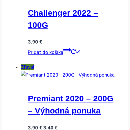
Challenger 2022 –
100G
3.90
€
Pridať do košíka
Zľava!
Premiant 2020 – 200G
– Výhodná ponuka
Pôvodná
Aktuálna
3.90
€
3.40
€