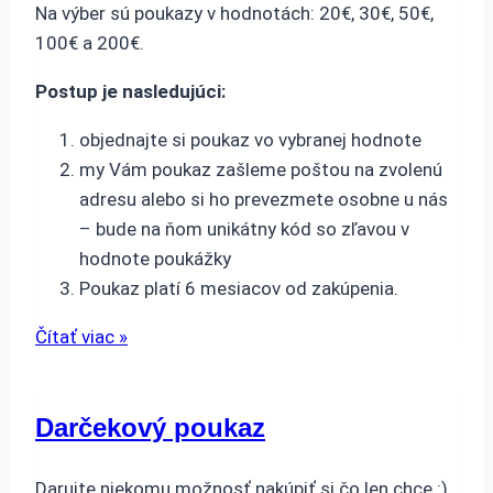
Na výber sú poukazy v hodnotách: 20€, 30€, 50€,
100€ a 200€.
Postup je nasledujúci:
objednajte si poukaz vo vybranej hodnote
my Vám poukaz zašleme poštou na zvolenú
adresu alebo si ho prevezmete osobne u nás
– bude na ňom unikátny kód so zľavou v
hodnote poukážky
Poukaz platí 6 mesiacov od zakúpenia.
Čítať viac »
Darčekový poukaz
Darujte niekomu možnosť nakúpiť si čo len chce :).