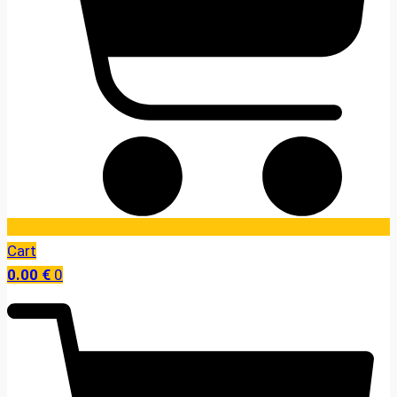
Cart
0.00
€
0