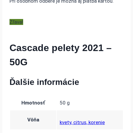
Pri osobnom odbere je možná aj platba kartou.
Zľava!
Cascade pelety 2021 –
50G
Ďalšie informácie
Hmotnosť
50 g
Vôňa
kvety, citrus, korenie