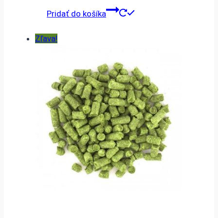
cena
cena
Pridať do košíka
bola:
je:
3.90 €.
3.40 €.
Zľava!