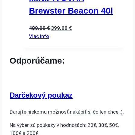
Brewster Beacon 40l
Pôvodná
Aktuálna
480.00
€
399.00
€
cena
cena
Viac info
bola:
je:
480.00 €.
399.00 €.
Odporúčame:
Darčekový poukaz
Darujte niekomu možnosť nakúpiť si čo len chce :).
Na výber sú poukazy v hodnotách: 20€, 30€, 50€,
100€ a 200€.