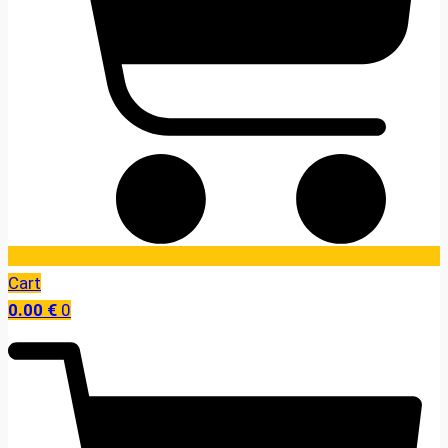
Cart
0.00
€
0