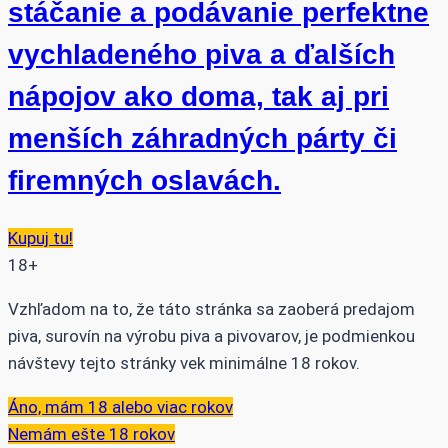
stáčanie a podávanie perfektne
vychladeného piva a ďalších
nápojov ako doma, tak aj pri
menších záhradných párty či
firemných oslavách.
Kupuj tu!
18+
Vzhľadom na to, že táto stránka sa zaoberá predajom
piva, surovín na výrobu piva a pivovarov, je podmienkou
návštevy tejto stránky vek minimálne 18 rokov.
Áno, mám 18 alebo viac rokov
Nemám ešte 18 rokov