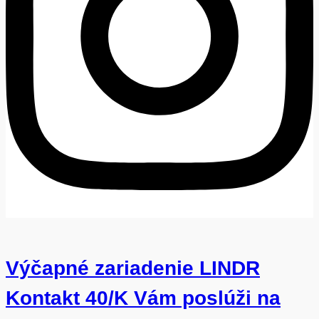
Výčapné zariadenie LINDR
Kontakt 40/K Vám poslúži na