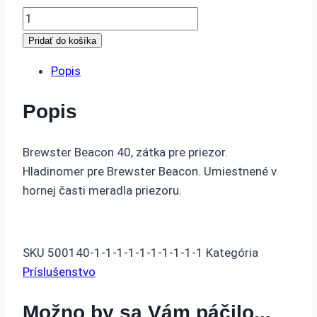
množstvo
Záslepla
Pridať do košíka
na
Popis
priezor
Brewster
Popis
Beacon
40
Brewster Beacon 40, zátka pre priezor.
Hladinomer pre Brewster Beacon. Umiestnené v
hornej časti meradla priezoru.
SKU
500140-1-1-1-1-1-1-1-1-1-1
Kategória
Príslušenstvo
Možno by sa Vám páčilo...