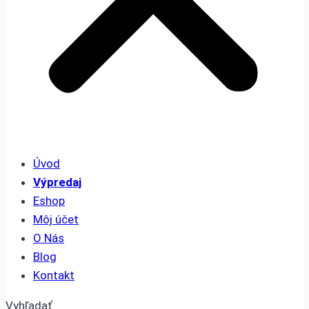
Úvod
Výpredaj
Eshop
Môj účet
O Nás
Blog
Kontakt
Vyhľadať