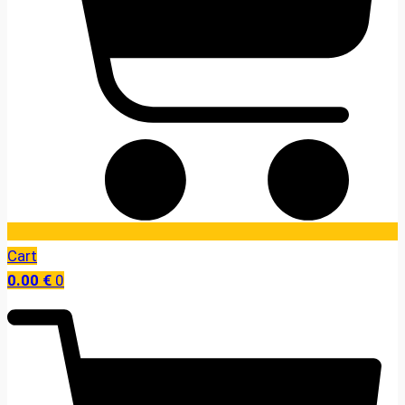
Cart
0.00
€
0