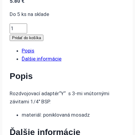
5.80
€
Do 5 ks na sklade
množstvo
Adaptér
Pridať do košíka
rozdvojka
Popis
Y
Ďalšie informácie
3xF1/4
Popis
Rozdvojovací adaptér“Y“ s 3-mi vnútornými
závitami 1/4″ BSP.
materiál: poniklovaná mosadz
Ďalšie informácie