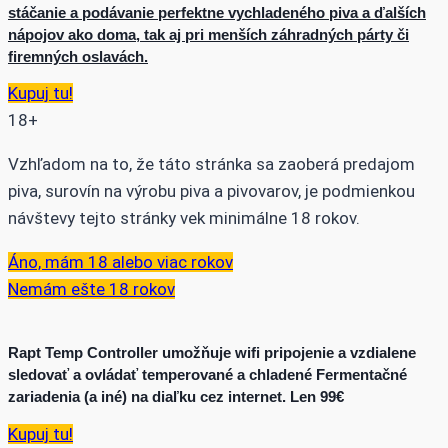
stáčanie a podávanie perfektne vychladeného piva a ďalších
nápojov ako doma, tak aj pri menších záhradných párty či
firemných oslavách.
Kupuj tu!
18+
Vzhľadom na to, že táto stránka sa zaoberá predajom
piva, surovín na výrobu piva a pivovarov, je podmienkou
návštevy tejto stránky vek minimálne 18 rokov.
Áno, mám 18 alebo viac rokov
Nemám ešte 18 rokov
Rapt Temp Controller umožňuje wifi pripojenie a vzdialene
sledovať a ovládať temperované a chladené Fermentačné
zariadenia (a iné) na diaľku cez internet. Len 99€
Kupuj tu!