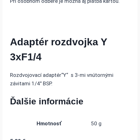
Pri osobnom odbere je možná aj platba kartou.
Adaptér rozdvojka Y
3xF1/4
Rozdvojovací adaptér“Y“ s 3-mi vnútornými
závitami 1/4″ BSP.
Ďalšie informácie
Hmotnosť
50 g