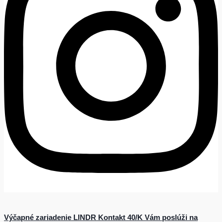
Výčapné zariadenie LINDR Kontakt 40/K Vám poslúži na