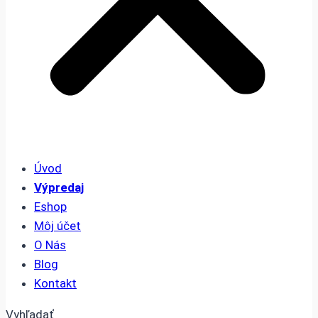
Úvod
Výpredaj
Eshop
Môj účet
O Nás
Blog
Kontakt
Vyhľadať