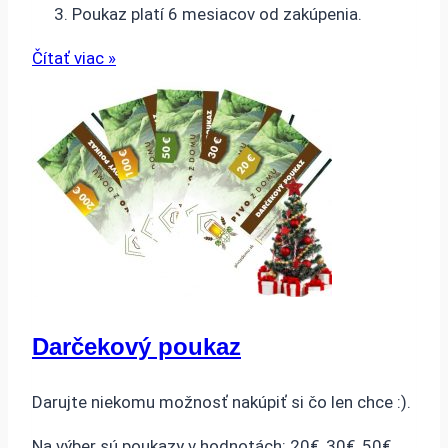
Poukaz platí 6 mesiacov od zakúpenia.
Čítať viac »
Darčekový poukaz
Darujte niekomu možnosť nakúpiť si čo len chce :).
Na výber sú poukazy v hodnotách: 20€, 30€, 50€,