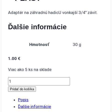
Adaptér na záhradnú hadicU vonkajší 3/4″ závit.
Ďalšie informácie
Hmotnosť
30 g
1.00
€
Viac ako 5 ks na sklade
množstvo
ADAPTÉR
Pridať do košíka
NA
Popis
ZÁHRADNÚ
Ďalšie informácie
HADICU