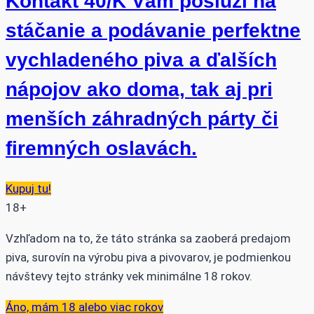
Kontakt 40/K Vám poslúži na
stáčanie a podávanie perfektne
vychladeného piva a ďalších
nápojov ako doma, tak aj pri
menších záhradných párty či
firemných oslavách.
Kupuj tu!
18+
Vzhľadom na to, že táto stránka sa zaoberá predajom
piva, surovín na výrobu piva a pivovarov, je podmienkou
návštevy tejto stránky vek minimálne 18 rokov.
Áno, mám 18 alebo viac rokov