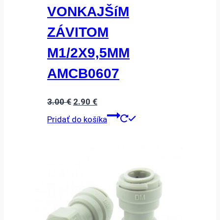
VONKAJŠíM
ZÁVITOM
M1/2X9,5MM
AMCB0607
Pôvodná
Aktuálna
3.00
€
2.90
€
cena
cena
Pridať do košíka
bola:
je:
3.00 €.
2.90 €.