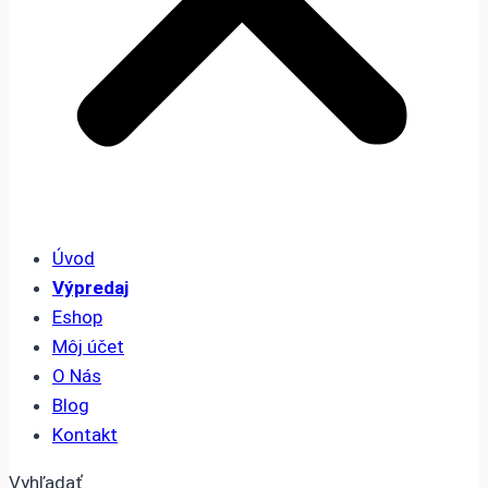
Úvod
Výpredaj
Eshop
Môj účet
O Nás
Blog
Kontakt
Vyhľadať