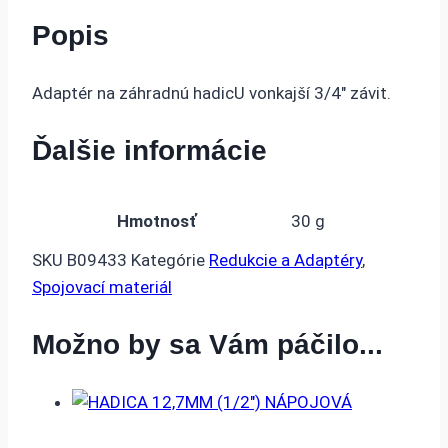
M3/4"
Popis
VONKAJŠÍ
ZÁVIT
-
Adaptér na záhradnú hadicU vonkajší 3/4″ závit.
PLAST
Ďalšie informácie
Hmotnosť
30 g
SKU
B09433
Kategórie
Redukcie a Adaptéry
,
Spojovací materiál
Možno by sa Vám páčilo...