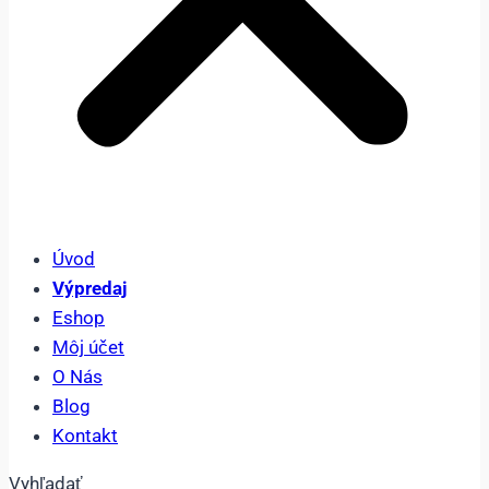
Úvod
Výpredaj
Eshop
Môj účet
O Nás
Blog
Kontakt
Vyhľadať