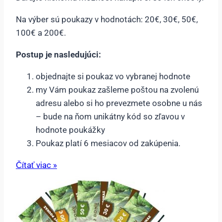
Na výber sú poukazy v hodnotách: 20€, 30€, 50€,
100€ a 200€.
Postup je nasledujúci:
objednajte si poukaz vo vybranej hodnote
my Vám poukaz zašleme poštou na zvolenú
adresu alebo si ho prevezmete osobne u nás
– bude na ňom unikátny kód so zľavou v
hodnote poukážky
Poukaz platí 6 mesiacov od zakúpenia.
Čítať viac »