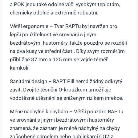
a POK jsou také odolné vůči vysokým teplotám,
chemicky odolné a extrémně robustní.
Větší ergonomie – Tvar RAPTu byl navržen pro
lepší použitelnost ve srovnání s jinými
bezdrátovými hustoměry, takže pouzdro se rozdělí
na dva kusy ve střední části. Díky svým rozměrům
přibližně 37 mm x 125 mm se vejde téměř
kamkoli!
Sanitární design – RAPT Pill nemá žádný odkrytý
závit. Dvojité těsnění O-kroužkem umožňuje
vodotěsné utěsnění se sníženým rizikem infekce.
Méně náchylné k chybám – Větší pouzdro RAPTu
ve srovnání s jinými bezdrátovými hustoměry
znamená, že záznam je méně náchylný na chyby
způsobené chmelem nebo bublinkami CO2 z