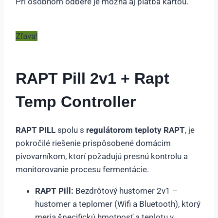
Pri osobnom odbere je možná aj platba kartou.
Zľava!
RAPT Pill 2v1 + Rapt
Temp Controller
RAPT PILL
spolu s
regulátorom teploty RAPT
, je
pokročilé riešenie prispôsobené domácim
pivovarníkom, ktorí požadujú presnú kontrolu a
monitorovanie procesu fermentácie.
RAPT Pill:
Bezdrôtový hustomer 2v1 –
hustomer a teplomer (Wifi a Bluetooth), ktorý
meria špecifickú hmotnosť a teplotu v