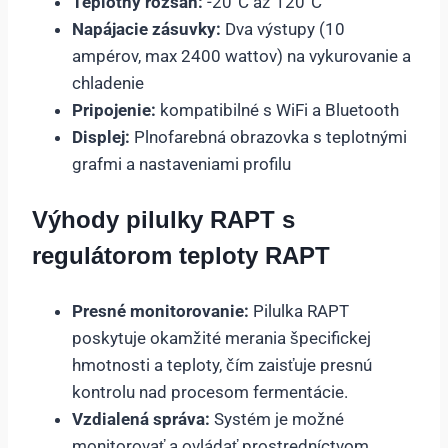
Teplotný rozsah:
-20°C až 120°C
Napájacie zásuvky:
Dva výstupy (10
ampérov, max 2400 wattov) na vykurovanie a
chladenie
Pripojenie:
kompatibilné s WiFi a Bluetooth
Displej:
Plnofarebná obrazovka s teplotnými
grafmi a nastaveniami profilu
Výhody pilulky RAPT s
regulátorom teploty RAPT
Presné monitorovanie:
Pilulka RAPT
poskytuje okamžité merania špecifickej
hmotnosti a teploty, čím zaisťuje presnú
kontrolu nad procesom fermentácie.
Vzdialená správa:
Systém je možné
monitorovať a ovládať prostredníctvom