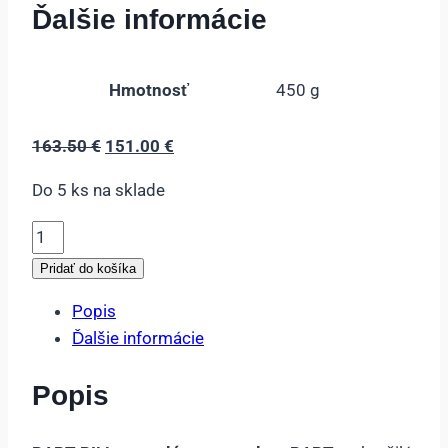
Ďalšie informácie
Hmotnosť
450 g
Pôvodná
Aktuálna
163.50
€
151.00
€
cena
cena
Do 5 ks na sklade
bola:
je:
163.50 €.
151.00 €.
množstvo
RAPT
Pridať do košíka
Pill
Popis
2v1
Ďalšie informácie
+
Rapt
Popis
Temp
Controller