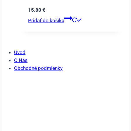
15.80
€
Pridať do košíka
Úvod
O Nás
Obchodné podmienky