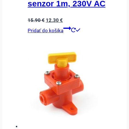
senzor 1m, 230V AC
Pôvodná
Aktuálna
15.90
€
12.30
€
cena
cena
Pridať do košíka
bola:
je:
15.90 €.
12.30 €.